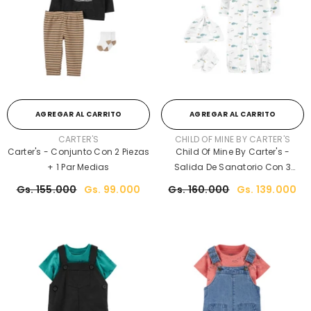
AGREGAR AL CARRITO
AGREGAR AL CARRITO
PROVEEDOR:
PROVEEDOR:
CARTER'S
CHILD OF MINE BY CARTER'S
Carter's - Conjunto Con 2 Piezas
Child Of Mine By Carter's -
+ 1 Par Medias
Salida De Sanatorio Con 3
Piezas
Gs. 155.000
Gs. 99.000
Gs. 160.000
Gs. 139.000