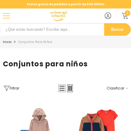
SALTAR AL CONTENIDO
Envíos gratis en pedidos a partir de 500.000Gs
0
0
ele
Buscar
Inicio
Conjuntos Para Niños
Conjuntos para niños
Filtrar
Clasificar