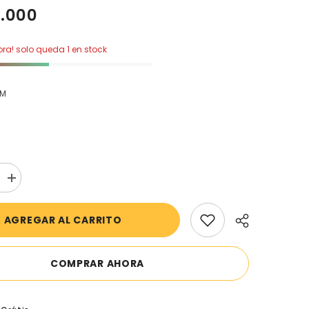
0.000
a! solo queda 1 en stock
4M
aumentar
la
cantidad
;s
para
AGREGAR AL CARRITO
Carter&#39;s
-
Set
con
COMPRAR AHORA
3
piezas
con
abrigo
y