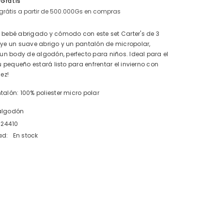
 Grátis
pantalón
grátis a partir de 500.000Gs en compras
de
micro
polar
u bebé abrigado y cómodo con este set Carter's de 3
uye un suave abrigo y un pantalón de micropolar,
n body de algodón, perfecto para niños. Ideal para el
tu pequeño estará listo para enfrentar el invierno con
dez!
talón: 100% poliester micro polar
 algodón
824410
ad:
En stock