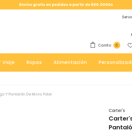
Envíos gratis en pedidos a partir de 500.000Gs
Servi
0
Carrito
0
elemen
 Viaje
Ropas
Alimentación
Personalizad
igo Y Pantalón De Micro Polar
Carter's
Carter'
Pantaló