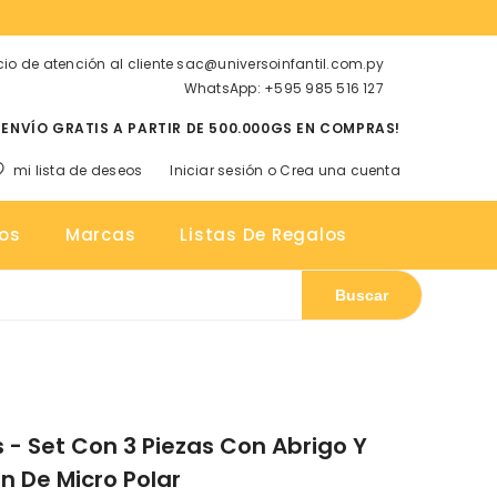
cio de atención al cliente sac@universoinfantil.com.py
WhatsApp: +595 985 516 127
¡ENVÍO GRATIS A PARTIR DE 500.000GS EN COMPRAS!
mi lista de deseos
Iniciar sesión
o
Crea una cuenta
tos
os
Marcas
Listas De Regalos
Buscar
s - Set Con 3 Piezas Con Abrigo Y
n De Micro Polar