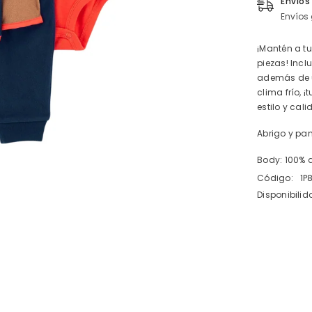
Envíos
de
Envíos 
micro
polar
¡Mantén a t
piezas! Incl
además de u
clima frío, ¡
estilo y cali
Abrigo y pan
Body: 100%
Código:
1P
Disponibilid