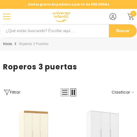
SALTAR AL CONTENIDO
Envíos gratis en pedidos a partir de 500.000Gs
0
0
ele
Buscar
Inicio
Roperos 3 Puertas
Roperos 3 puertas
Filtrar
Clasificar