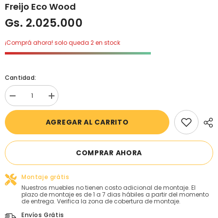
Freijo Eco Wood
Gs. 2.025.000
¡Comprá ahora! solo queda 2 en stock
Cantidad:
Disminuir
aumentar
cantidad
la
para
cantidad
AGREGAR AL CARRITO
Ropero
para
3
Ropero
Pts
3
Matic
Pts
Tess
Matic
COMPRAR AHORA
Laqueado
Tess
Off
Laqueado
White
Off
Montaje grátis
Freijo
White
Eco
Nuestros muebles no tienen costo adicional de montaje. El
Freijo
plazo de montaje es de 1 a 7 dias hábiles a partir del momento
Wood
Eco
de entrega. Verifica la zona de cobertura de montaje.
Wood
Envíos Grátis