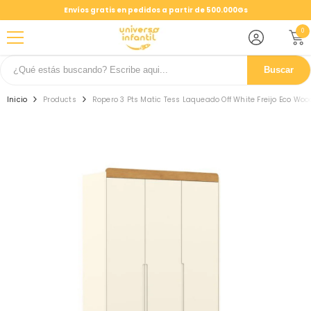
SALTAR AL CONTENIDO
Envíos gratis en pedidos a partir de 500.000Gs
0
0
ele
Buscar
Inicio
Products
Ropero 3 Pts Matic Tess Laqueado Off White Freijo Eco Woo