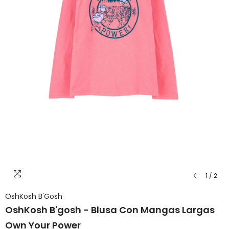
1
/
2
OshKosh B'Gosh
OshKosh B'gosh - Blusa Con Mangas Largas
Own Your Power