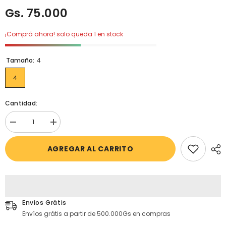
Gs. 75.000
¡Comprá ahora! solo queda 1 en stock
Tamaño:
4
4
Cantidad:
Disminuir
aumentar
cantidad
la
para
cantidad
AGREGAR AL CARRITO
OshKosh
para
B&#39;gosh
OshKosh
-
B&#39;gosh
Blusa
-
con
Blusa
mangas
con
largas
mangas
Own
largas
Envíos Grátis
Your
Own
Envíos grátis a partir de 500.000Gs en compras
Power
Your
Power