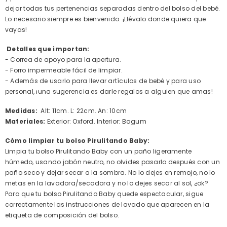
dejar todas tus pertenencias separadas dentro del bolso del bebé.
Lo necesario siempre es bienvenido. ¡Llévalo donde quiera que
vayas!
Detalles que importan:
- Correa de apoyo para la apertura.
- Forro impermeable fácil de limpiar.
- Además de usarlo para llevar artículos de bebé y para uso
personal, ¡una sugerencia es darle regalos a alguien que amas!
Medidas:
Alt:
11cm. L: 22cm. An: 10cm
Materiales:
Exterior: Oxford. Interior: Bagum
Cómo limpiar tu bolso Pirulitando Baby:
Limpia tu bolso Pirulitando Baby con un paño ligeramente
húmedo, usando jabón neutro, no olvides pasarlo después con un
paño seco y dejar secar a la sombra. No lo dejes en remojo, no lo
metas en la lavadora/secadora y no lo dejes secar al sol, ¿ok?
Para que tu bolso Pirulitando Baby quede espectacular, sigue
correctamente las instrucciones de lavado que aparecen en la
etiqueta de composición del bolso.