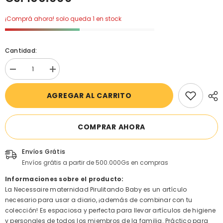
¡Comprá ahora! solo queda 1 en stock
Cantidad:
Disminuir
aumentar
cantidad
la
para
cantidad
AGREGAR AL CARRITO
Necessaire
para
Crecer
Necessaire
Gris
Crecer
Gris
COMPRAR AHORA
Envíos Grátis
Envíos grátis a partir de 500.000Gs en compras
Informaciones sobre el producto:
La Necessaire maternidad Pirulitando Baby es un artículo
necesario para usar a diario, ¡además de combinar con tu
colección! Es espaciosa y perfecta para llevar artículos de higiene
y personales de todos los miembros de la familia. Práctico para