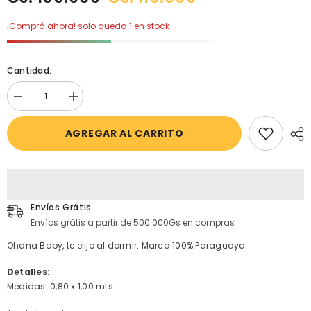
¡Comprá ahora! solo queda 1 en stock
Cantidad:
Disminuir
aumentar
cantidad
la
para
cantidad
AGREGAR AL CARRITO
Manta
para
hipoalergenica
Manta
blanca
hipoalergenica
blanca
Envíos Grátis
Envíos grátis a partir de 500.000Gs en compras
Ohana Baby, te elijo al dormir. Marca 100% Paraguaya.
Detalles:
Medidas: 0,80 x 1,00 mts