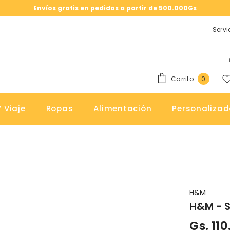
Envíos gratis en pedidos a partir de 500.000Gs
Servi
0
Carrito
0
elemen
 Viaje
Ropas
Alimentación
Personalizad
H&M
H&M - 
Gs. 11