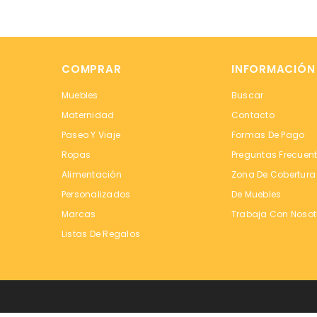
COMPRAR
INFORMACIÓN
Muebles
Buscar
Maternidad
Contacto
Paseo Y Viaje
Formas De Pago
Ropas
Preguntas Frecuen
Alimentación
Zona De Cobertura
Personalizados
De Muebles
Marcas
Trabaja Con Nosot
Listas De Regalos