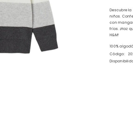
Descubre la
niños. Confe
con mangas 
fríos. ¡Haz 
H&M!
100% algod
Código:
20
Disponibilid