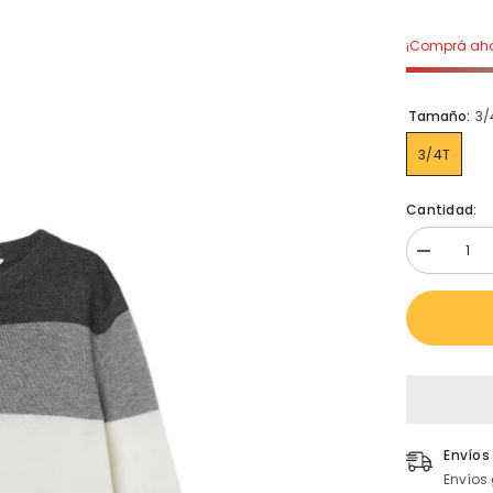
¡Comprá ahor
Tamaño:
3/
3/4T
Cantidad:
Disminuir
cantidad
para
H&amp;M
-
Sueter
con
mangas
largas
Envíos
Envíos 