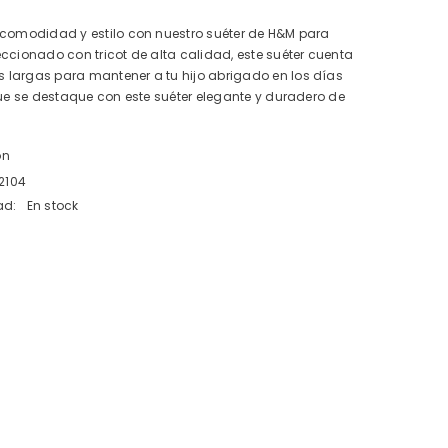
 comodidad y estilo con nuestro suéter de H&M para
ccionado con tricot de alta calidad, este suéter cuenta
largas para mantener a tu hijo abrigado en los días
que se destaque con este suéter elegante y duradero de
ón
2104
ad:
En stock