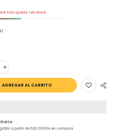
a! solo queda 1 en stock
4T
aumentar
la
cantidad
para
AGREGAR AL CARRITO
H&amp;M
-
Sueter
con
mangas
largas
 Grátis
grátis a partir de 500.000Gs en compras