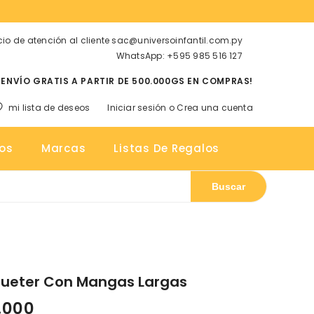
cio de atención al cliente sac@universoinfantil.com.py
WhatsApp: +595 985 516 127
¡ENVÍO GRATIS A PARTIR DE 500.000GS EN COMPRAS!
mi lista de deseos
Iniciar sesión
o
Crea una cuenta
tos
os
Marcas
Listas De Regalos
Buscar
Sueter Con Mangas Largas
0.000