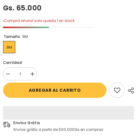
Gs. 65.000
¡Comprá ahora! solo queda 1 en stock
Tamaño:
9M
9M
Cantidad:
Disminuir
aumentar
cantidad
la
para
cantidad
AGREGAR AL CARRITO
Carter&#39;s
para
-
Carter&#39;s
Shorts
-
de
Shorts
algodón
de
diseño
algodón
de
diseño
frutilla
de
Envíos Grátis
frutilla
Envíos grátis a partir de 500.000Gs en compras