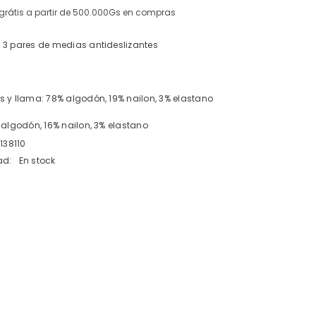
grátis a partir de 500.000Gs en compras
 3 pares de medias antideslizantes
 y llama: 78% algodón, 19% nailon, 3% elastano
 algodón, 16% nailon, 3% elastano
138110
ad:
En stock