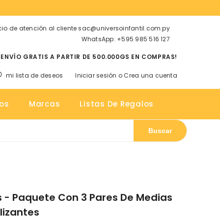
cio de atención al cliente sac@universoinfantil.com.py
WhatsApp: +595 985 516 127
¡ENVÍO GRATIS A PARTIR DE 500.000GS EN COMPRAS!
mi lista de deseos
Iniciar sesión
o
Crea una cuenta
tos
os
Marcas
Listas De Regalos
Buscar
s - Paquete Con 3 Pares De Medias
lizantes