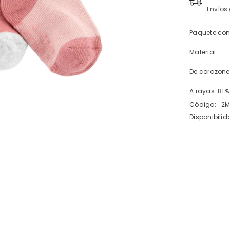
Envíos 
Paquete con
Material:
De corazones
A rayas: 81%
Código:
2M
Disponibilid