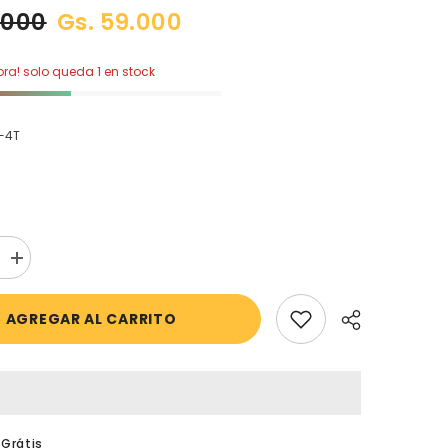
.000
Gs. 59.000
a! solo queda 1 en stock
-4T
aumentar
la
cantidad
;s
para
AGREGAR AL CARRITO
Carter&#39;s
-
Paquete
con
3
pares
de
ntes
medias
 Grátis
antideslizantes