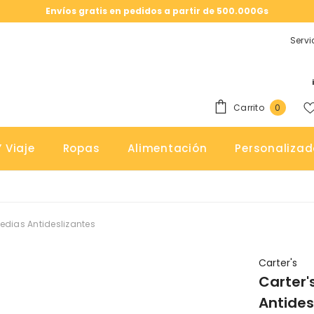
Envíos gratis en pedidos a partir de 500.000Gs
Servi
0
Carrito
0
elemen
 Viaje
Ropas
Alimentación
Personalizad
Medias Antideslizantes
Carter's
Carter'
Antides