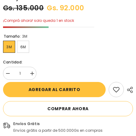
Gs. 135.000
Gs. 92.000
¡Comprá ahora! solo queda 1 en stock
Tamaño:
3M
3M
6M
Cantidad:
Disminuir
aumentar
cantidad
la
para
cantidad
AGREGAR AL CARRITO
Carter&#39;s
para
-
Carter&#39;s
Conjunto
-
con
Conjunto
2
con
COMPRAR AHORA
piezas
2
Halloween
piezas
Scary
Halloween
Envíos Grátis
Cute
Scary
Envíos grátis a partir de 500.000Gs en compras
Cute