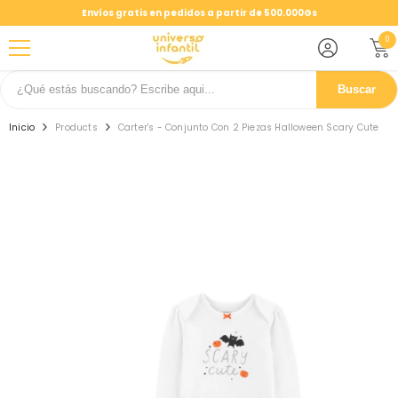
SALTAR AL CONTENIDO
Envíos gratis en pedidos a partir de 500.000Gs
0
0
ele
Buscar
Inicio
Products
Carter's - Conjunto Con 2 Piezas Halloween Scary Cute