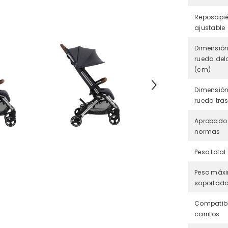
Reposapi
ajustable
Dimensión
rueda del
(cm)
Dimensión
rueda tra
Aprobado 
normas
Peso total
Peso máx
soportad
Compatib
carritos