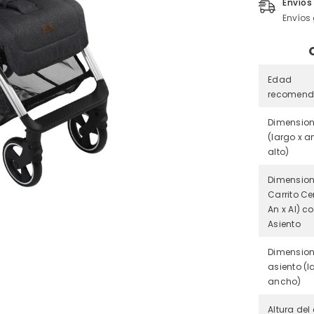
Envíos
Envíos 
Edad
recomen
Dimensio
(largo x a
alto)
Dimension
Carrito Ce
An x Al) c
Asiento
Dimension
asiento (l
ancho)
Altura del 