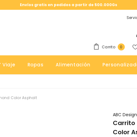
Envíos gratis en pedidos a partir de 500.000Gs
Servi
0
Carrito
0
elemen
 Viaje
Ropas
Alimentación
Personalizad
amond Color Asphalt
ABC Desig
Carrito
Color A