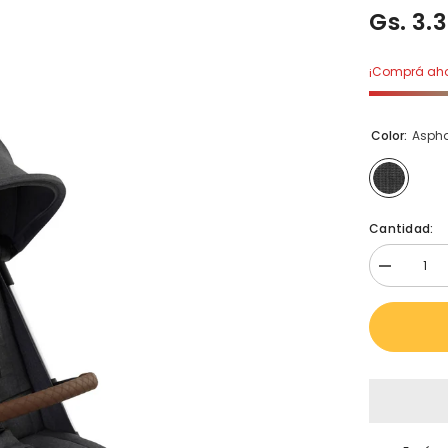
Gs. 3.
¡Comprá ahor
Color:
Aspha
Cantidad:
Disminuir
cantidad
para
Carrito
De
Bebé
Ping
Two
Línea
Diamond
Color
Asphalt