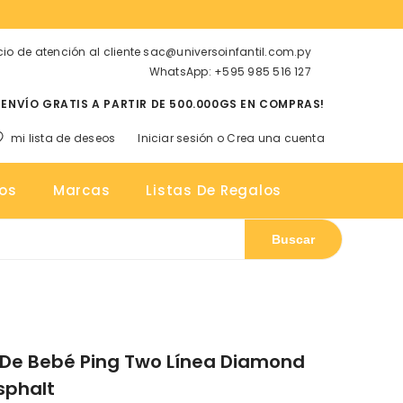
cio de atención al cliente sac@universoinfantil.com.py
WhatsApp: +595 985 516 127
¡ENVÍO GRATIS A PARTIR DE 500.000GS EN COMPRAS!
mi lista de deseos
Iniciar sesión
o
Crea una cuenta
tos
os
Marcas
Listas De Regalos
Buscar
n
 De Bebé Ping Two Línea Diamond
sphalt