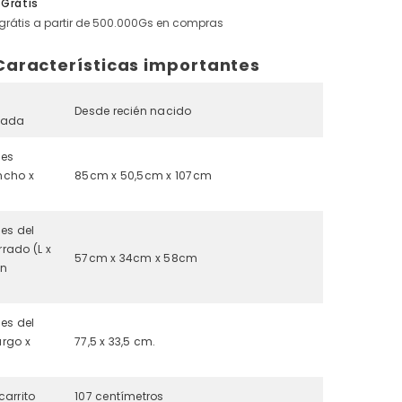
 Grátis
Asphalt
grátis a partir de 500.000Gs en compras
Características importantes
Desde recién nacido
dada
nes
ncho x
85cm x 50,5cm x 107cm
es del
rrado (L x
57cm x 34cm x 58cm
on
es del
argo x
77,5 x 33,5 cm.
carrito
107 centímetros