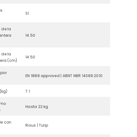
és
Sí
 de la
antera
14.50
 de la
14.50
sera (cm)
por
EN 1888 approved | ABNT NBR 14389:2010
 (kg)
7.1
imo
Hasta 22 kg
o
le con
Risus | Tulip