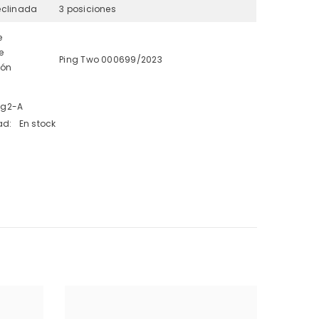
eclinada
3 posiciones
e
e
Ping Two 000699/2023
ión
ng2-A
ad:
En stock