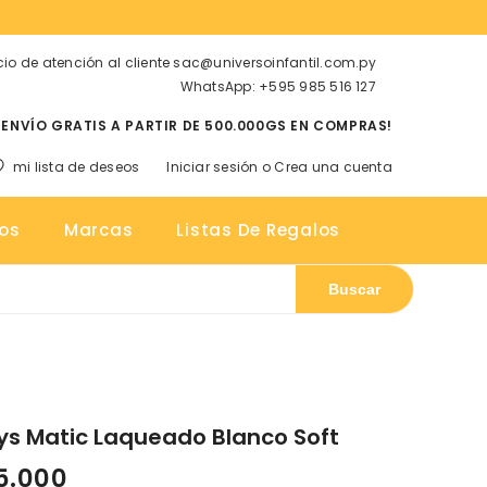
cio de atención al cliente sac@universoinfantil.com.py
WhatsApp: +595 985 516 127
¡ENVÍO GRATIS A PARTIR DE 500.000GS EN COMPRAS!
mi lista de deseos
Iniciar sesión
o
Crea una cuenta
tos
os
Marcas
Listas De Regalos
Buscar
ys Matic Laqueado Blanco Soft
5.000