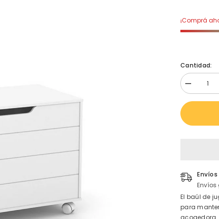
¡Comprá ahor
Cantidad:
Disminuir
cantidad
para
Baúl
Toys
Matic
Laqueado
Blanco
Soft
Envíos
Envíos 
El baúl de 
para manten
acogedora.