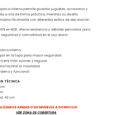
pacio interno permite guardar juguetes, accesorios y
día a día de forma práctica, mientras su diseño
bina fácilmente con diferentes estilos de decoración.
0% en MDF, ofrece resistencia y detalles pensados para
 seguridad y comodidad en el uso diario.
pacio interno
 gas en la tapa para mayor seguridad
y cierre más suaves y seguros
a facilitar la movilidad
derno y funcional
ÓN TÉCNICA
 cm
 cm
ad: 43 cm
ALIZAMOS ARMADO DE MUEBLES A DOMICILIO.
VER ZONA DE COBERTURA