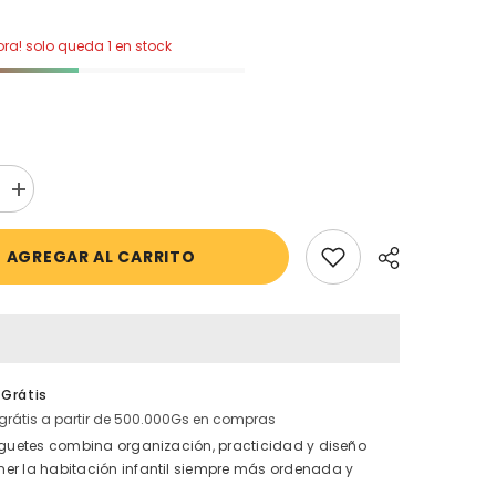
a! solo queda 1 en stock
aumentar
la
cantidad
para
AGREGAR AL CARRITO
Baúl
Toys
Matic
Laqueado
Blanco
Soft
 Grátis
grátis a partir de 500.000Gs en compras
juguetes combina organización, practicidad y diseño
er la habitación infantil siempre más ordenada y