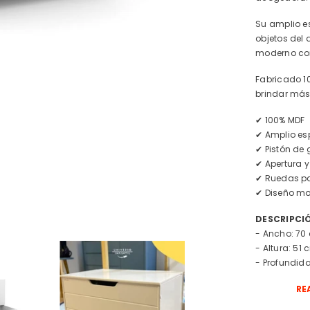
Su amplio es
objetos del 
moderno com
Fabricado 10
brindar más
✔ 100% MDF
✔ Amplio es
✔ Pistón de
✔ Apertura 
✔ Ruedas par
✔ Diseño mo
DESCRIPCI
- Ancho: 70
- Altura: 51
- Profundid
RE