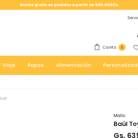
Envíos gratis en pedidos a partir de 500.000Gs
Servi
0
Carrito
0
elemen
 Viaje
Ropas
Alimentación
Personalizad
Soft
Matic
Baúl To
Gs. 63