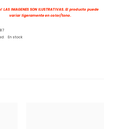
n! LAS IMAGENES SON ILUSTRATIVAS.
El producto puede
variar ligeramente en color/tono.
187
ad:
En stock