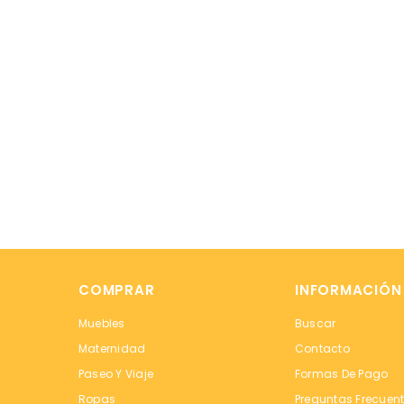
COMPRAR
INFORMACIÓN
Muebles
Buscar
Maternidad
Contacto
Paseo Y Viaje
Formas De Pago
Ropas
Preguntas Frecuen