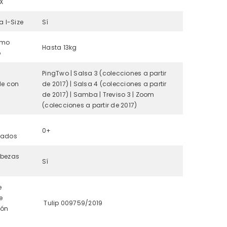
IX
a I-Size
Sí
imo
Hasta 13kg
o
PingTwo | Salsa 3 (colecciones a partir
le con
de 2017) | Salsa 4 (colecciones a partir
de 2017) | Samba | Treviso 3 | Zoom
(colecciones a partir de 2017)
0+
dados
bezas
Sí
e
e
Tulip 009759/2019
ión