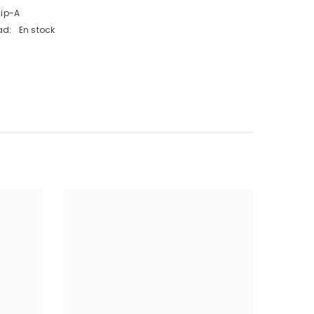
lip-A
ad:
En stock