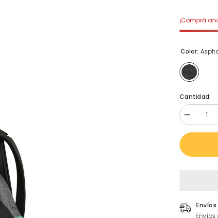
¡Comprá aho
Color:
Aspha
Cantidad:
Disminuir
cantidad
para
Baby
Seat
Tulip
Asphalt
Envíos
Envíos 