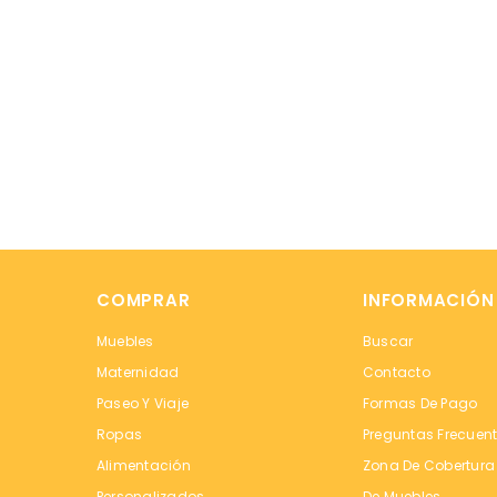
COMPRAR
INFORMACIÓN
Muebles
Buscar
Maternidad
Contacto
Paseo Y Viaje
Formas De Pago
Ropas
Preguntas Frecuen
Alimentación
Zona De Cobertura
Personalizados
De Muebles