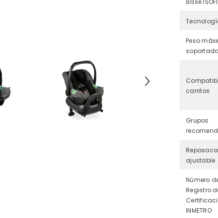
Base ISOF
Tecnologí
Peso máx
soportad
Compatib
carritos
Grupos
recomen
Reposaca
ajustable
Número d
Registro d
Certificac
INMETRO