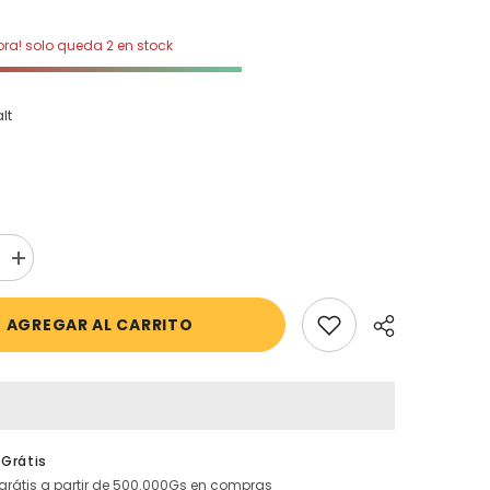
ra! solo queda 2 en stock
lt
aumentar
la
cantidad
para
AGREGAR AL CARRITO
Baby
Seat
Tulip
Asphalt
 Grátis
grátis a partir de 500.000Gs en compras