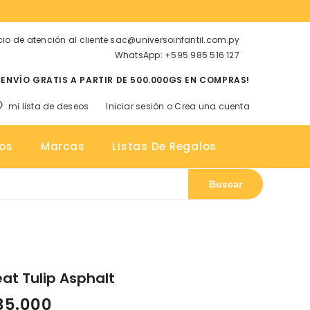
cio de atención al cliente sac@universoinfantil.com.py
WhatsApp: +595 985 516 127
¡ENVÍO GRATIS A PARTIR DE 500.000GS EN COMPRAS!
mi lista de deseos
Iniciar sesión
o
Crea una cuenta
tos
os
Marcas
Listas De Regalos
Buscar
n
at Tulip Asphalt
735.000