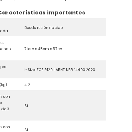
Características importantes
Desde recién nacido
dada
nes
ncho x
71cm x 45cm x 57cm
por
I-Size: ECE R129 | ABNT NBR 14400:2020
 (kg)
4.2
ón con
de
Sí
 de 3
ón con
Sí