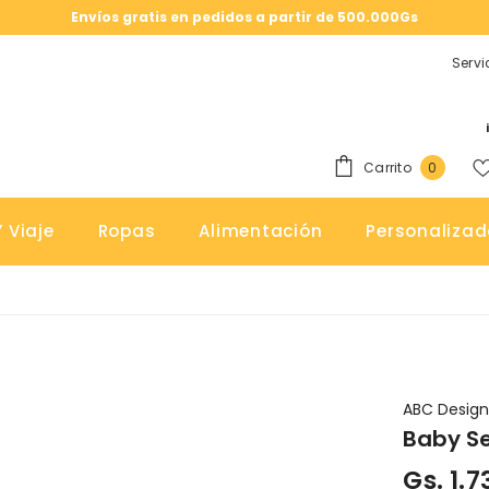
Envíos gratis en pedidos a partir de 500.000Gs
Servi
0
Carrito
0
elemen
 Viaje
Ropas
Alimentación
Personalizad
ABC Desig
Baby Se
Gs. 1.