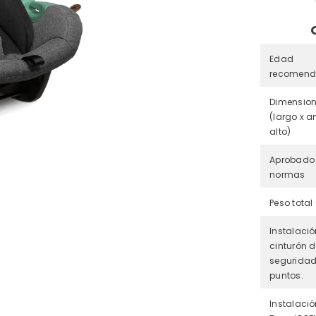
Edad
recomen
Dimensio
(largo x a
alto)
Aprobado 
normas
Peso total
Instalaci
cinturón 
seguridad
puntos.
Instalaci